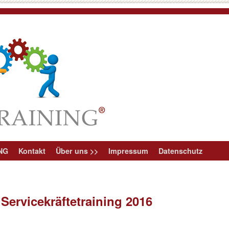
NG
Kontakt
Über uns >>
Impressum
Datenschutz
ekräftetraining 2016
ervicekräftetraining 2016