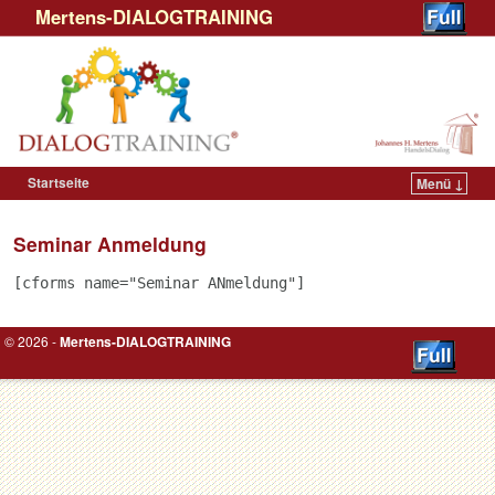
Mertens-DIALOGTRAINING
Startseite
Menü ↓
Zum Inhalt wechseln
Zum sekundären Inhalt wechseln
Seminar Anmeldung
[cforms name="Seminar ANmeldung"]
© 2026 -
Mertens-DIALOGTRAINING